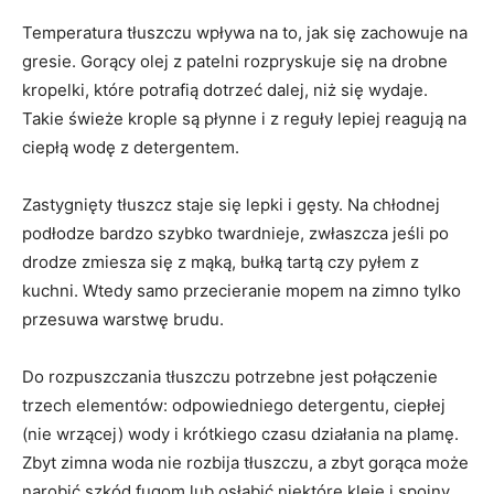
Temperatura tłuszczu wpływa na to, jak się zachowuje na
gresie. Gorący olej z patelni rozpryskuje się na drobne
kropelki, które potrafią dotrzeć dalej, niż się wydaje.
Takie świeże krople są płynne i z reguły lepiej reagują na
ciepłą wodę z detergentem.
Zastygnięty tłuszcz staje się lepki i gęsty. Na chłodnej
podłodze bardzo szybko twardnieje, zwłaszcza jeśli po
drodze zmiesza się z mąką, bułką tartą czy pyłem z
kuchni. Wtedy samo przecieranie mopem na zimno tylko
przesuwa warstwę brudu.
Do rozpuszczania tłuszczu potrzebne jest połączenie
trzech elementów: odpowiedniego detergentu, ciepłej
(nie wrzącej) wody i krótkiego czasu działania na plamę.
Zbyt zimna woda nie rozbija tłuszczu, a zbyt gorąca może
narobić szkód fugom lub osłabić niektóre kleje i spoiny.