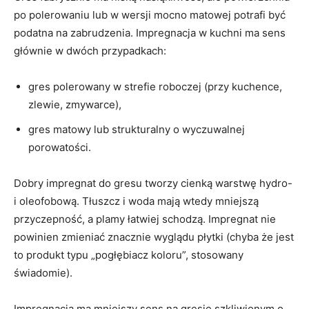
po polerowaniu lub w wersji mocno matowej potrafi być
podatna na zabrudzenia. Impregnacja w kuchni ma sens
głównie w dwóch przypadkach:
gres polerowany w strefie roboczej (przy kuchence,
zlewie, zmywarce),
gres matowy lub strukturalny o wyczuwalnej
porowatości.
Dobry impregnat do gresu tworzy cienką warstwę hydro-
i oleofobową. Tłuszcz i woda mają wtedy mniejszą
przyczepność, a plamy łatwiej schodzą. Impregnat nie
powinien zmieniać znacznie wyglądu płytki (chyba że jest
to produkt typu „pogłębiacz koloru”, stosowany
świadomie).
Impregnacja ma mniejszy sens na gresie szkliwionym o