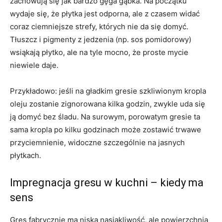
zachowują się jak bardzo gęga gąbka. Na początku
wydaje się, że płytka jest odporna, ale z czasem widać
coraz ciemniejsze strefy, których nie da się domyć.
Tłuszcz i pigmenty z jedzenia (np. sos pomidorowy)
wsiąkają płytko, ale na tyle mocno, że proste mycie
niewiele daje.
Przykładowo: jeśli na gładkim gresie szkliwionym kropla
oleju zostanie zignorowana kilka godzin, zwykle uda się
ją domyć bez śladu. Na surowym, porowatym gresie ta
sama kropla po kilku godzinach może zostawić trwawe
przyciemnienie, widoczne szczególnie na jasnych
płytkach.
Impregnacja gresu w kuchni – kiedy ma
sens
Gres fabrycznie ma niską nasiąkliwość, ale powierzchnia