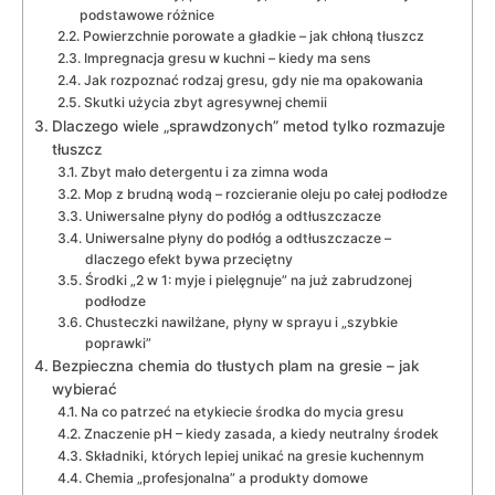
podstawowe różnice
Powierzchnie porowate a gładkie – jak chłoną tłuszcz
Impregnacja gresu w kuchni – kiedy ma sens
Jak rozpoznać rodzaj gresu, gdy nie ma opakowania
Skutki użycia zbyt agresywnej chemii
Dlaczego wiele „sprawdzonych” metod tylko rozmazuje
tłuszcz
Zbyt mało detergentu i za zimna woda
Mop z brudną wodą – rozcieranie oleju po całej podłodze
Uniwersalne płyny do podłóg a odtłuszczacze
Uniwersalne płyny do podłóg a odtłuszczacze –
dlaczego efekt bywa przeciętny
Środki „2 w 1: myje i pielęgnuje” na już zabrudzonej
podłodze
Chusteczki nawilżane, płyny w sprayu i „szybkie
poprawki”
Bezpieczna chemia do tłustych plam na gresie – jak
wybierać
Na co patrzeć na etykiecie środka do mycia gresu
Znaczenie pH – kiedy zasada, a kiedy neutralny środek
Składniki, których lepiej unikać na gresie kuchennym
Chemia „profesjonalna” a produkty domowe