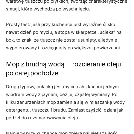
warstwę tłuszczu po płytkach, tworząc charakterystyczne
smugi, które wychodzą po wyschnięciu.
Prosty test: jeśli przy kuchence jest wyraźnie ślisko
nawet dzień po myciu, a stopa w skarpetce „ucieka” na
bok, to znak, że tłuszcz nie został usunięty, a jedynie
wypolerowany i rozciągnięty po większej powierzchni.
Mop z brudną wodą – rozcieranie oleju
po całej podłodze
Drugą typową pułapką jest mycie całej kuchni jednym
wiadrem wody z płynem, bez jej częstej wymiany. Po
kilku zanurzeniach mop zamienia się w mieszankę wody,
detergentu, tłuszczu i brudu. Zamiast czyścić, działa jak
pędzel do rozsmarowywania oleju.
Najpierw przy kuchence mop zbiera największą ilość