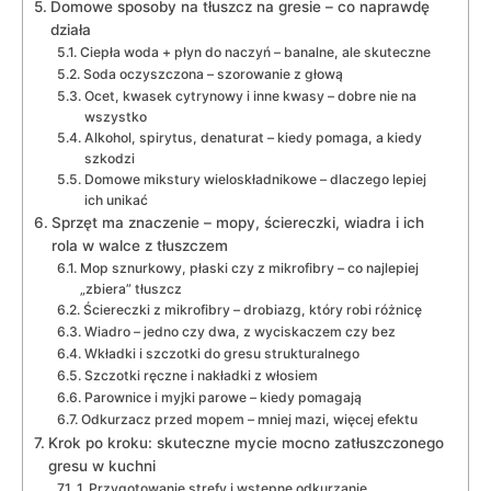
Domowe sposoby na tłuszcz na gresie – co naprawdę
działa
Ciepła woda + płyn do naczyń – banalne, ale skuteczne
Soda oczyszczona – szorowanie z głową
Ocet, kwasek cytrynowy i inne kwasy – dobre nie na
wszystko
Alkohol, spirytus, denaturat – kiedy pomaga, a kiedy
szkodzi
Domowe mikstury wieloskładnikowe – dlaczego lepiej
ich unikać
Sprzęt ma znaczenie – mopy, ściereczki, wiadra i ich
rola w walce z tłuszczem
Mop sznurkowy, płaski czy z mikrofibry – co najlepiej
„zbiera” tłuszcz
Ściereczki z mikrofibry – drobiazg, który robi różnicę
Wiadro – jedno czy dwa, z wyciskaczem czy bez
Wkładki i szczotki do gresu strukturalnego
Szczotki ręczne i nakładki z włosiem
Parownice i myjki parowe – kiedy pomagają
Odkurzacz przed mopem – mniej mazi, więcej efektu
Krok po kroku: skuteczne mycie mocno zatłuszczonego
gresu w kuchni
1. Przygotowanie strefy i wstępne odkurzanie