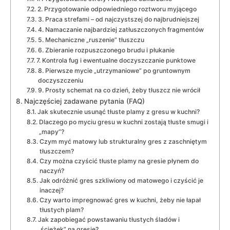
2. Przygotowanie odpowiedniego roztworu myjącego
3. Praca strefami – od najczystszej do najbrudniejszej
4. Namaczanie najbardziej zatłuszczonych fragmentów
5. Mechaniczne „ruszenie” tłuszczu
6. Zbieranie rozpuszczonego brudu i płukanie
7. Kontrola fug i ewentualne doczyszczanie punktowe
8. Pierwsze mycie „utrzymaniowe” po gruntownym
doczyszczeniu
9. Prosty schemat na co dzień, żeby tłuszcz nie wrócił
Najczęściej zadawane pytania (FAQ)
Jak skutecznie usunąć tłuste plamy z gresu w kuchni?
Dlaczego po myciu gresu w kuchni zostają tłuste smugi i
„mapy”?
Czym myć matowy lub strukturalny gres z zaschniętym
tłuszczem?
Czy można czyścić tłuste plamy na gresie płynem do
naczyń?
Jak odróżnić gres szkliwiony od matowego i czyścić je
inaczej?
Czy warto impregnować gres w kuchni, żeby nie łapał
tłustych plam?
Jak zapobiegać powstawaniu tłustych śladów i
„ścieżek” na gresie?