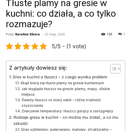
Tłuste plamy na gresie w
kuchni: co działa, a co tylko
rozmazuje?
Przez
Karolina Sikora
-
23 maja, 2026
139
1
5/5 - (1 vote)
Z artykuły dowiesz się:
Gres w kuchni a tłuszcz – z czego wynika problem
Skąd biorą się tłuste plamy na gresie kuchennym
Jak wygląda tłuszcz na gresie: plamy, mapy, śliskie
miejsca
Świeży tłuszcz vs stary nalot – różna trudność
czyszczenia
Znaczenie temperatury: tłuszcz gorący a zastygnięty
Rodzaje gresu w kuchni – co można mu zrobić, a co mu
szkodzi
Gres szkliwiony, polerowany, matowy, strukturalny –