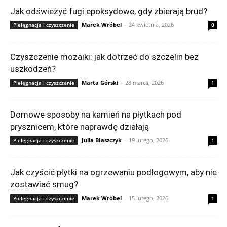
Jak odświeżyć fugi epoksydowe, gdy zbierają brud?
Marek Wróbel
-
24 kwietnia, 2026
Pielęgnacja i czyszczenie
0
Czyszczenie mozaiki: jak dotrzeć do szczelin bez
uszkodzeń?
Marta Górski
-
28 marca, 2026
Pielęgnacja i czyszczenie
1
Domowe sposoby na kamień na płytkach pod
prysznicem, które naprawdę działają
Julia Błaszczyk
-
19 lutego, 2026
Pielęgnacja i czyszczenie
1
Jak czyścić płytki na ogrzewaniu podłogowym, aby nie
zostawiać smug?
Marek Wróbel
-
15 lutego, 2026
Pielęgnacja i czyszczenie
1