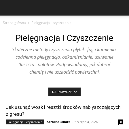
Strona główna
Pielęgnacja i czyszczenie
Pielęgnacja I Czyszczenie
Skuteczne metody czyszczenia płytek, fug i kamienia:
codzienna pielęgnacja, odkamienianie, usuwanie
tłuszczu i nalotów. Podpowiadamy, jak dobrać
chemię i nie uszkodzić powierzchni.
NAJNOWSZE
Jak usunąć wosk i resztki środków nabłyszczających
z gresu?
Karolina Sikora
-
6 sierpnia, 2026
Pielęgnacja i czyszczenie
0