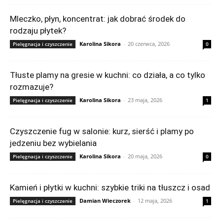
Mleczko, płyn, koncentrat: jak dobrać środek do
rodzaju płytek?
Karolina Sikora
-
20 czerwca, 2026
Pielęgnacja i czyszczenie
0
Tłuste plamy na gresie w kuchni: co działa, a co tylko
rozmazuje?
Karolina Sikora
-
23 maja, 2026
Pielęgnacja i czyszczenie
1
Czyszczenie fug w salonie: kurz, sierść i plamy po
jedzeniu bez wybielania
Karolina Sikora
-
20 maja, 2026
Pielęgnacja i czyszczenie
0
Kamień i płytki w kuchni: szybkie triki na tłuszcz i osad
Damian Wieczorek
-
12 maja, 2026
Pielęgnacja i czyszczenie
1