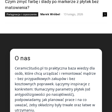
Czym zmyć farbę i ślady po markerze z płytek bez
matowienia?
Marek Wróbel
-
13 lutego, 2026
Pielęgnacja i czyszczenie
1
O nas
CeramicStudio.pl to praktyczna baza wiedzy dla
osób, które chcą urządzać i remontować mądrze
– bez przypadkowych zakupów i bez
kosztownych poprawek. Łączymy inspiracje z
konkretem: tłumaczymy parametry płytek (od
antypoślizgowości po nasiąkliwość),
podpowiadamy, jak planować prace i na co
uważać, żeby okładziny były trwałe oraz łatwe w
utrzymaniu.