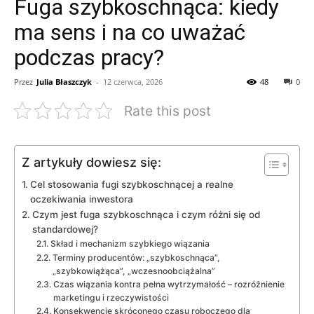
Fuga szybkoschnąca: kiedy
ma sens i na co uważać
podczas pracy?
Przez
Julia Błaszczyk
-
12 czerwca, 2026
48
0
Rate this post
Z artykuły dowiesz się:
Cel stosowania fugi szybkoschnącej a realne
oczekiwania inwestora
Czym jest fuga szybkoschnąca i czym różni się od
standardowej?
Skład i mechanizm szybkiego wiązania
Terminy producentów: „szybkoschnąca”,
„szybkowiążąca”, „wczesnoobciążalna”
Czas wiązania kontra pełna wytrzymałość – rozróżnienie
marketingu i rzeczywistości
Konsekwencje skróconego czasu roboczego dla