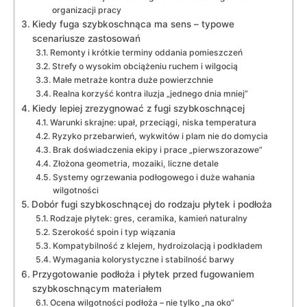
organizacji pracy
Kiedy fuga szybkoschnąca ma sens – typowe
scenariusze zastosowań
Remonty i krótkie terminy oddania pomieszczeń
Strefy o wysokim obciążeniu ruchem i wilgocią
Małe metraże kontra duże powierzchnie
Realna korzyść kontra iluzja „jednego dnia mniej”
Kiedy lepiej zrezygnować z fugi szybkoschnącej
Warunki skrajne: upał, przeciągi, niska temperatura
Ryzyko przebarwień, wykwitów i plam nie do domycia
Brak doświadczenia ekipy i prace „pierwszorazowe”
Złożona geometria, mozaiki, liczne detale
Systemy ogrzewania podłogowego i duże wahania
wilgotności
Dobór fugi szybkoschnącej do rodzaju płytek i podłoża
Rodzaje płytek: gres, ceramika, kamień naturalny
Szerokość spoin i typ wiązania
Kompatybilność z klejem, hydroizolacją i podkładem
Wymagania kolorystyczne i stabilność barwy
Przygotowanie podłoża i płytek przed fugowaniem
szybkoschnącym materiałem
Ocena wilgotności podłoża – nie tylko „na oko”