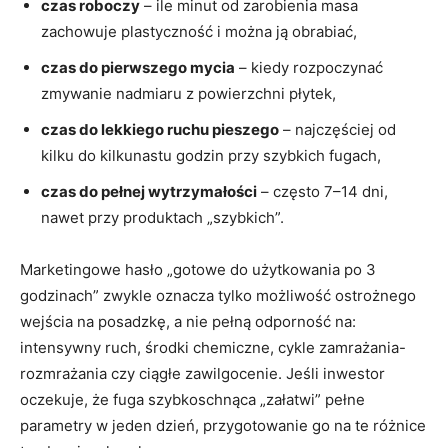
czas roboczy
– ile minut od zarobienia masa
zachowuje plastyczność i można ją obrabiać,
czas do pierwszego mycia
– kiedy rozpoczynać
zmywanie nadmiaru z powierzchni płytek,
czas do lekkiego ruchu pieszego
– najczęściej od
kilku do kilkunastu godzin przy szybkich fugach,
czas do pełnej wytrzymałości
– często 7–14 dni,
nawet przy produktach „szybkich”.
Marketingowe hasło „gotowe do użytkowania po 3
godzinach” zwykle oznacza tylko możliwość ostrożnego
wejścia na posadzkę, a nie pełną odporność na:
intensywny ruch, środki chemiczne, cykle zamrażania-
rozmrażania czy ciągłe zawilgocenie. Jeśli inwestor
oczekuje, że fuga szybkoschnąca „załatwi” pełne
parametry w jeden dzień, przygotowanie go na te różnice