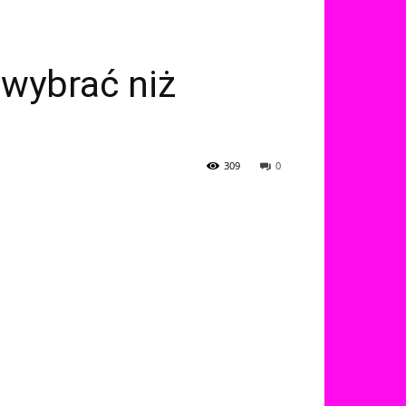
ą wybrać niż
309
0