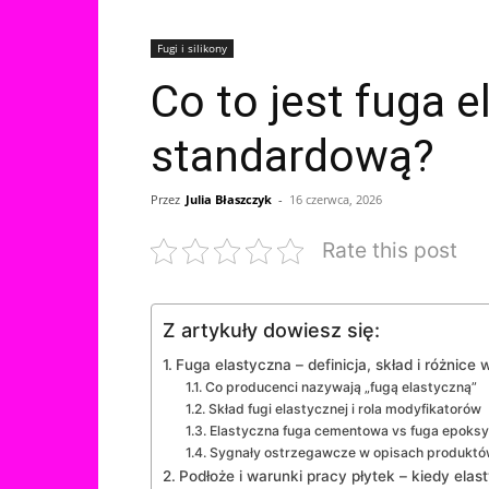
Fugi i silikony
Co to jest fuga e
standardową?
Przez
Julia Błaszczyk
-
16 czerwca, 2026
Rate this post
Z artykuły dowiesz się:
Fuga elastyczna – definicja, skład i różnic
Co producenci nazywają „fugą elastyczną”
Skład fugi elastycznej i rola modyfikatorów
Elastyczna fuga cementowa vs fuga epoksyd
Sygnały ostrzegawcze w opisach produktó
Podłoże i warunki pracy płytek – kiedy elas