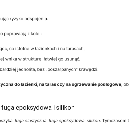
kując ryzyko odspojenia.
 poprawiają z kolei:
goć, co istotne w łazienkach i na tarasach,
ej wnika w strukturę, łatwiej go usunąć,
bardziej jednolita, bez „poszarpanych” krawędzi.
tyczna do łazienki, na taras czy na ogrzewanie podłogowe
, o
fuga epoksydowa i silikon
oszyka:
fuga elastyczna
,
fuga epoksydowa
,
silikon
. Tymczasem t