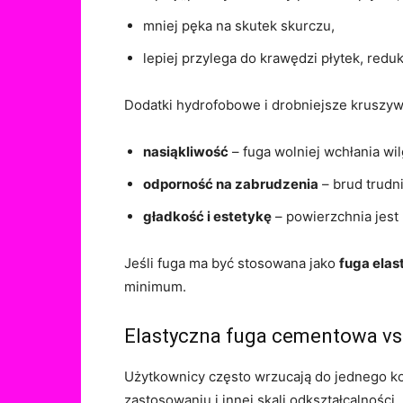
mniej pęka na skutek skurczu,
lepiej przylega do krawędzi płytek, redu
Dodatki hydrofobowe i drobniejsze kruszywo
nasiąkliwość
– fuga wolniej wchłania wil
odporność na zabrudzenia
– brud trudni
gładkość i estetykę
– powierzchnia jest 
Jeśli fuga ma być stosowana jako
fuga elas
minimum.
Elastyczna fuga cementowa vs 
Użytkownicy często wrzucają do jednego k
zastosowaniu i innej skali odkształcalności.