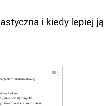
lastyczna i kiedy lepiej j
e względem standardowej
owa i silikon
w „super elastycznych”
tyczność jest koniecznością