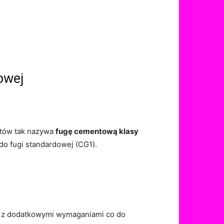
owej
ntów tak nazywa
fugę cementową klasy
o fugi standardowej (CG1).
, z dodatkowymi wymaganiami co do