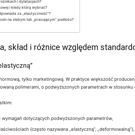
rożnikach i dylatacjach?
owej i kiedy którą wybrać?
 odpowiada za „elastyczność”?
poin na słabym lub „pracującym” podłożu?
ja, skład i różnice względem standard
elastyczną”
 normową, tylko marketingową. W praktyce większość produce
ikowaną polimerami, o podwyższonych parametrach w stosunku d
stkim:
z wymagań dotyczących podwyższonych parametrów,
aściwościach (często nazywana „elastyczną”, „deformowalną”)