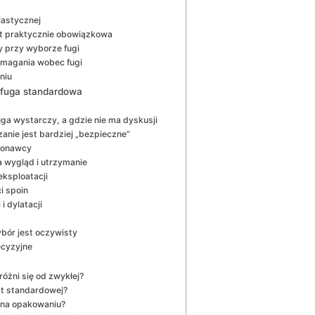
lastycznej
est praktycznie obowiązkowa
ny przy wyborze fugi
magania wobec fugi
niu
s fuga standardowa
ga wystarczy, a gdzie nie ma dyskusji
zanie jest bardziej „bezpieczne”
ykonawcy
a wygląd i utrzymanie
eksploatacji
i spoin
i dylatacji
bór jest oczywisty
ecyzyjne
różni się od zwykłej?
st standardowej?
 na opakowaniu?