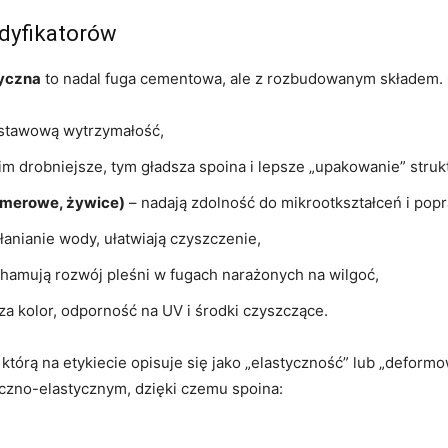
odyfikatorów
tyczna
to nadal fuga cementowa, ale z rozbudowanym składem.
stawową wytrzymałość,
 im drobniejsze, tym gładsza spoina i lepsze „upakowanie” struk
limerowe, żywice)
– nadają zdolność do mikrootkształceń i pop
łanianie wody, ułatwiają czyszczenie,
hamują rozwój pleśni w fugach narażonych na wilgoć,
a kolor, odporność na UV i środki czyszczące.
którą na etykiecie opisuje się jako „elastyczność” lub „deform
yczno-elastycznym, dzięki czemu spoina: