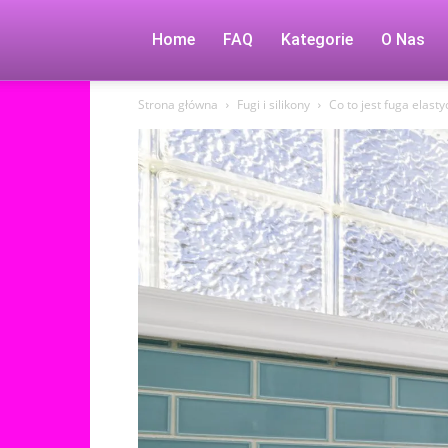
Home
FAQ
Kategorie
O Nas
Strona główna
Fugi i silikony
Co to jest fuga elast