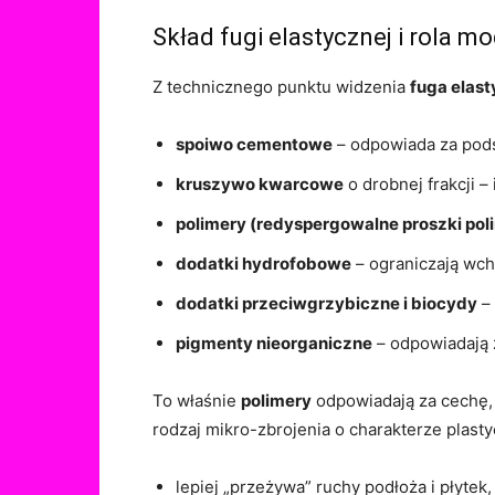
Skład fugi elastycznej i rola m
Z technicznego punktu widzenia
fuga elas
spoiwo cementowe
– odpowiada za pod
kruszywo kwarcowe
o drobnej frakcji –
polimery (redyspergowalne proszki po
dodatki hydrofobowe
– ograniczają wch
dodatki przeciwgrzybiczne i biocydy
– 
pigmenty nieorganiczne
– odpowiadają z
To właśnie
polimery
odpowiadają za cechę, 
rodzaj mikro-zbrojenia o charakterze plast
lepiej „przeżywa” ruchy podłoża i płytek,