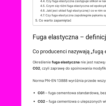
Czy fuga elastyczna zastępuje silikon w na
Czym się różni fuga elastyczna od epoksyd
Jaki jest skład fugi elastycznej i co w nim
Czy fuga elastyczna zapobiegnie pękaniu s
Co warto zapamiętać
Fuga elastyczna – definic
Co producenci nazywają „fugą 
Określenie
fuga elastyczna
nie jest nazwą
CG2
, czyli zaprawę do spoinowania modyf
Norma PN-EN 13888 wyróżnia przede wszy
CG1
– fuga cementowa standardowa, be
CG2
– fuga cementowa o ulepszonych wł