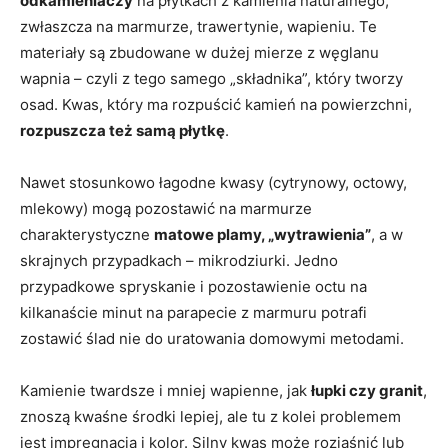
odkamieniaczy
na płytkach z kamienia naturalnego,
zwłaszcza na marmurze, trawertynie, wapieniu. Te
materiały są zbudowane w dużej mierze z węglanu
wapnia – czyli z tego samego „składnika”, który tworzy
osad. Kwas, który ma rozpuścić kamień na powierzchni,
rozpuszcza też samą płytkę
.
Nawet stosunkowo łagodne kwasy (cytrynowy, octowy,
mlekowy) mogą pozostawić na marmurze
charakterystyczne
matowe plamy, „wytrawienia”
, a w
skrajnych przypadkach – mikrodziurki. Jedno
przypadkowe spryskanie i pozostawienie octu na
kilkanaście minut na parapecie z marmuru potrafi
zostawić ślad nie do uratowania domowymi metodami.
Kamienie twardsze i mniej wapienne, jak
łupki czy granit
,
znoszą kwaśne środki lepiej, ale tu z kolei problemem
jest impregnacja i kolor. Silny kwas może rozjaśnić lub