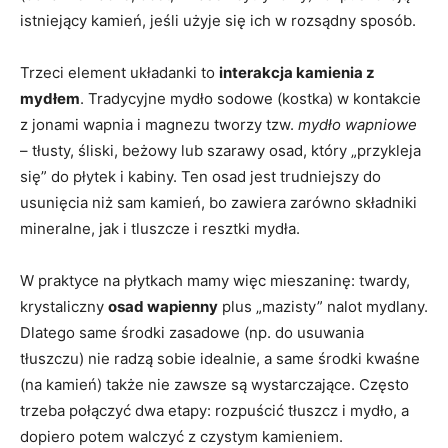
istniejący kamień, jeśli użyje się ich w rozsądny sposób.
Trzeci element układanki to
interakcja kamienia z
mydłem
. Tradycyjne mydło sodowe (kostka) w kontakcie
z jonami wapnia i magnezu tworzy tzw.
mydło wapniowe
– tłusty, śliski, beżowy lub szarawy osad, który „przykleja
się” do płytek i kabiny. Ten osad jest trudniejszy do
usunięcia niż sam kamień, bo zawiera zarówno składniki
mineralne, jak i tluszcze i resztki mydła.
W praktyce na płytkach mamy więc mieszaninę: twardy,
krystaliczny
osad wapienny
plus „mazisty” nalot mydlany.
Dlatego same środki zasadowe (np. do usuwania
tłuszczu) nie radzą sobie idealnie, a same środki kwaśne
(na kamień) także nie zawsze są wystarczające. Często
trzeba połączyć dwa etapy: rozpuścić tłuszcz i mydło, a
dopiero potem walczyć z czystym kamieniem.