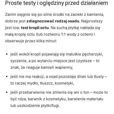
Proste testy i oględziny przed działaniem
Zanim sięgnie się po silne środki na zacieki z kamienia,
dobrze jest
zdiagnozować rodzaj osadu
. Najprostszy
jest tzw.
test kropli octu
. Na suchą płytkę nakłada się
małą kroplę octu (lub roztworu 1:1 wody z octem) i
obserwuje przez kilka minut:
jeśli wokół kropli pojawiają się malutkie pęcherzyki,
syczenie, a po wytarciu miejsce jest czystsze – to
znak, że reaguje kamień wapienny,
jeśli nie ma reakcji, a osad pozostaje śliski lub tłusty –
to raczej mydło, tłuszcz, kosmetyki,
jeśli przebarwienie nie zmienia się ani o ton – może to
być rdza, barwnik z kosmetyku, barwienie materiału
lub uszkodzenie płytki/fugi.