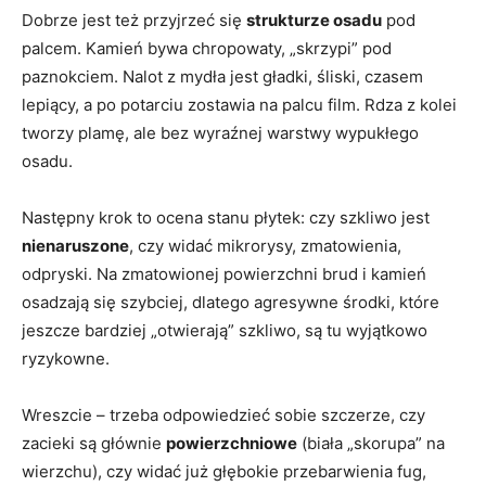
Dobrze jest też przyjrzeć się
strukturze osadu
pod
palcem. Kamień bywa chropowaty, „skrzypi” pod
paznokciem. Nalot z mydła jest gładki, śliski, czasem
lepiący, a po potarciu zostawia na palcu film. Rdza z kolei
tworzy plamę, ale bez wyraźnej warstwy wypukłego
osadu.
Następny krok to ocena stanu płytek: czy szkliwo jest
nienaruszone
, czy widać mikrorysy, zmatowienia,
odpryski. Na zmatowionej powierzchni brud i kamień
osadzają się szybciej, dlatego agresywne środki, które
jeszcze bardziej „otwierają” szkliwo, są tu wyjątkowo
ryzykowne.
Wreszcie – trzeba odpowiedzieć sobie szczerze, czy
zacieki są głównie
powierzchniowe
(biała „skorupa” na
wierzchu), czy widać już głębokie przebarwienia fug,