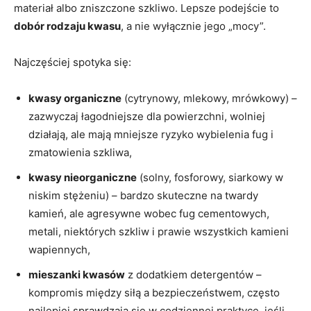
materiał albo zniszczone szkliwo. Lepsze podejście to
dobór rodzaju kwasu
, a nie wyłącznie jego „mocy”.
Najczęściej spotyka się:
kwasy organiczne
(cytrynowy, mlekowy, mrówkowy) –
zazwyczaj łagodniejsze dla powierzchni, wolniej
działają, ale mają mniejsze ryzyko wybielenia fug i
zmatowienia szkliwa,
kwasy nieorganiczne
(solny, fosforowy, siarkowy w
niskim stężeniu) – bardzo skuteczne na twardy
kamień, ale agresywne wobec fug cementowych,
metali, niektórych szkliw i prawie wszystkich kamieni
wapiennych,
mieszanki kwasów
z dodatkiem detergentów –
kompromis między siłą a bezpieczeństwem, często
najlepiej sprawdzają się w codziennej praktyce, jeśli