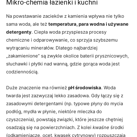
Mikro-chemia łazienki i kuchni
Na powstawanie zacieków z kamienia wpływa nie tylko
sama woda, ale też
temperatura, para wodna i używane
detergenty
. Ciepła woda przyspiesza procesy
chemiczne i odparowywanie, co sprzyja szybszemu
wytrącaniu minerałów. Dlatego najbardziej
„zakamienione” są zwykle okolice baterii prysznicowych,
słuchawki i płytki nad wanną, gdzie gorąca woda jest
codziennością.
Duże znaczenie ma również
pH środowiska
. Woda
twarda jest zazwyczaj lekko zasadowa. Gdy łączy się z
zasadowymi detergentami (np. typowe płyny do mycia
podłóg, mydła w płynie, niektóre mleczka do
czyszczenia), powstają związki, które jeszcze chętniej
osadzają się na powierzchniach. Z kolei
kwaśne
środki
(odkamieniacze, ocet, kwasek cytrynowy) rozpuszczają