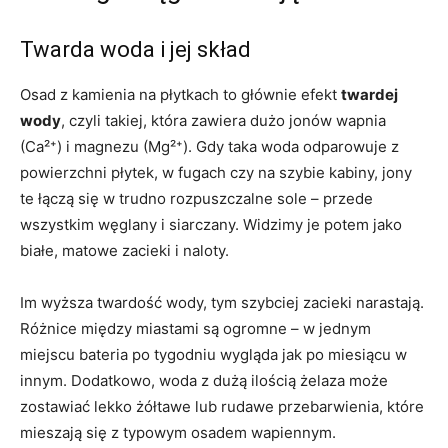
Twarda woda i jej skład
Osad z kamienia na płytkach to głównie efekt
twardej
wody
, czyli takiej, która zawiera dużo jonów wapnia
(Ca²⁺) i magnezu (Mg²⁺). Gdy taka woda odparowuje z
powierzchni płytek, w fugach czy na szybie kabiny, jony
te łączą się w trudno rozpuszczalne sole – przede
wszystkim węglany i siarczany. Widzimy je potem jako
białe, matowe zacieki i naloty.
Im wyższa twardość wody, tym szybciej zacieki narastają.
Różnice między miastami są ogromne – w jednym
miejscu bateria po tygodniu wygląda jak po miesiącu w
innym. Dodatkowo, woda z dużą ilością żelaza może
zostawiać lekko żółtawe lub rudawe przebarwienia, które
mieszają się z typowym osadem wapiennym.