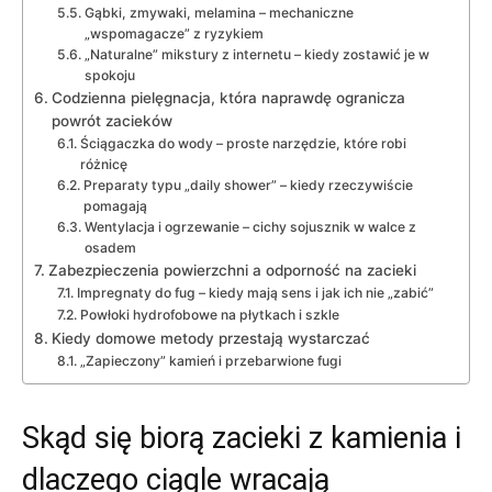
Gąbki, zmywaki, melamina – mechaniczne
„wspomagacze” z ryzykiem
„Naturalne” mikstury z internetu – kiedy zostawić je w
spokoju
Codzienna pielęgnacja, która naprawdę ogranicza
powrót zacieków
Ściągaczka do wody – proste narzędzie, które robi
różnicę
Preparaty typu „daily shower” – kiedy rzeczywiście
pomagają
Wentylacja i ogrzewanie – cichy sojusznik w walce z
osadem
Zabezpieczenia powierzchni a odporność na zacieki
Impregnaty do fug – kiedy mają sens i jak ich nie „zabić”
Powłoki hydrofobowe na płytkach i szkle
Kiedy domowe metody przestają wystarczać
„Zapieczony” kamień i przebarwione fugi
Skąd się biorą zacieki z kamienia i
dlaczego ciągle wracają