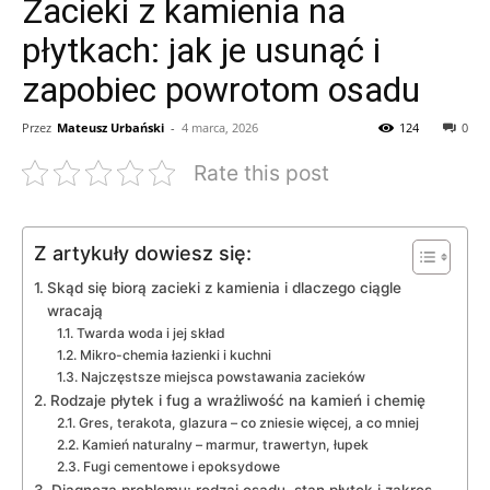
Zacieki z kamienia na
płytkach: jak je usunąć i
zapobiec powrotom osadu
Przez
Mateusz Urbański
-
4 marca, 2026
124
0
Rate this post
Z artykuły dowiesz się:
Skąd się biorą zacieki z kamienia i dlaczego ciągle
wracają
Twarda woda i jej skład
Mikro-chemia łazienki i kuchni
Najczęstsze miejsca powstawania zacieków
Rodzaje płytek i fug a wrażliwość na kamień i chemię
Gres, terakota, glazura – co zniesie więcej, a co mniej
Kamień naturalny – marmur, trawertyn, łupek
Fugi cementowe i epoksydowe
Diagnoza problemu: rodzaj osadu, stan płytek i zakres