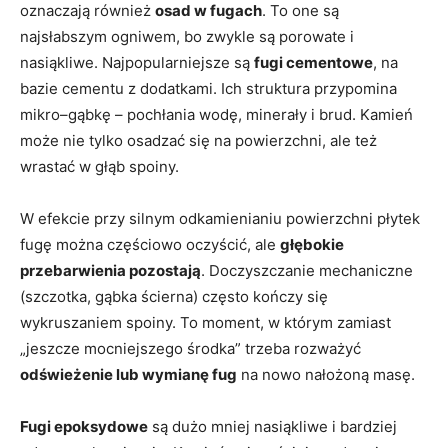
oznaczają również
osad w fugach
. To one są
najsłabszym ogniwem, bo zwykle są porowate i
nasiąkliwe. Najpopularniejsze są
fugi cementowe
, na
bazie cementu z dodatkami. Ich struktura przypomina
mikro–gąbkę – pochłania wodę, minerały i brud. Kamień
może nie tylko osadzać się na powierzchni, ale też
wrastać w głąb spoiny.
W efekcie przy silnym odkamienianiu powierzchni płytek
fugę można częściowo oczyścić, ale
głębokie
przebarwienia pozostają
. Doczyszczanie mechaniczne
(szczotka, gąbka ścierna) często kończy się
wykruszaniem spoiny. To moment, w którym zamiast
„jeszcze mocniejszego środka” trzeba rozważyć
odświeżenie lub wymianę fug
na nowo nałożoną masę.
Fugi epoksydowe
są dużo mniej nasiąkliwe i bardziej