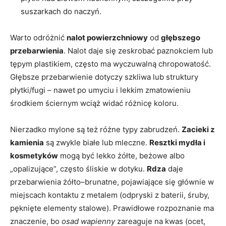
suszarkach do naczyń.
Warto odróżnić
nalot powierzchniowy
od
głębszego
przebarwienia
. Nalot daje się zeskrobać paznokciem lub
tępym plastikiem, często ma wyczuwalną chropowatość.
Głębsze przebarwienie dotyczy szkliwa lub struktury
płytki/fugi – nawet po umyciu i lekkim zmatowieniu
środkiem ściernym wciąż widać różnicę koloru.
Nierzadko mylone są też różne typy zabrudzeń.
Zacieki z
kamienia
są zwykle białe lub mleczne.
Resztki mydła i
kosmetyków
mogą być lekko żółte, beżowe albo
„opalizujące”, często śliskie w dotyku.
Rdza
daje
przebarwienia żółto–brunatne, pojawiające się głównie w
miejscach kontaktu z metalem (odpryski z baterii, śruby,
pęknięte elementy stalowe). Prawidłowe rozpoznanie ma
znaczenie, bo
osad wapienny
zareaguje na kwas (ocet,