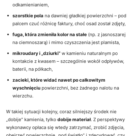
odkamienianiem,
szorstkie pola
na dawniej gładkiej powierzchni – pod
palcem czuć różnicę faktury, choć osad został zdjęty,
fuga, która zmieniła kolor na stałe
(np. z jasnoszarej
na ciemnoszarą) i mimo czyszczenia jest plamista,
mikroudary i „dziurki”
w kamieniu naturalnym po
kontakcie z kwasem – szczególnie wokół odpływów,
baterii, na półkach,
zacieki, które widać nawet po całkowitym
wyschnięciu
powierzchni, bez żadnego nalotu na
wierzchu.
W takiej sytuacji kolejny, coraz silniejszy środek nie
„dobije” kamienia, tylko
dobije materiał
. Z perspektywy
wykonawcy opłaca się wtedy zatrzymać, zrobić zdjęcia,
obejrzeć powierzchnię „pod światło” i zdecydować, czy