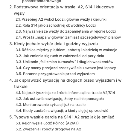
ponadstandardowego
Podstawowa orientacja w trasie: A2, S14 i kluczowe
węzły
Przebieg A2 wokół Łodzi: główne węzły i kierunki
Rola S14 jako zachodniej obwodnicy Łodzi
Najważniejsze węzły do zapamiętania w rejonie Łodzi
Prosta „mapa w głowie” zamiast szczegółowych planów
Kiedy jechać: wybór dnia i godziny wyjazdu
Różnica między piątkiem, sobotą i niedzielą w wakacje
Jak zmienia się ruch w zależności od pory dnia
Unikanie „fali zmian turnusów” i długich weekendów
Czy nocny przejazd rzeczywiście zawsze jest lepszy
Poranne przygotowanie przed wyjazdem
Jak sprawdzić sytuację na drogach przed wyjazdem i w
trakcie
Najpraktyczniejsze źródła informacji na trasie A2/S14
Jak ustawić nawigację, żeby realnie pomagała
Monitorowanie sytuacji już na trasie
Kiedy zaufać nawigacji, a kiedy się jej sprzeciwić
Typowe wąskie gardła na S14 i A2 oraz jak je omijać
Rejon węzła Łódź Północ (A2/A1)
Zwężenia i roboty drogowe na A2