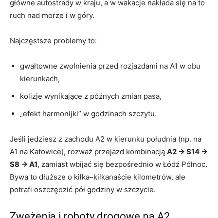
główne autostrady w kraju, a w wakacje nakłada się na to
ruch nad morze i w góry.
Najczęstsze problemy to:
gwałtowne zwolnienia przed rozjazdami na A1 w obu
kierunkach,
kolizje wynikające z późnych zmian pasa,
„efekt harmonijki” w godzinach szczytu.
Jeśli jedziesz z zachodu A2 w kierunku południa (np. na
A1 na Katowice), rozważ przejazd kombinacją
A2 → S14 →
S8 → A1
, zamiast wbijać się bezpośrednio w Łódź Północ.
Bywa to dłuższe o kilka–kilkanaście kilometrów, ale
potrafi oszczędzić pół godziny w szczycie.
Zwężenia i roboty drogowe na A2