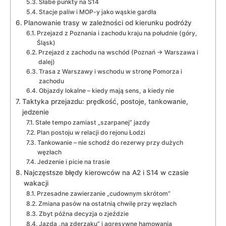
Słabe punkty na S14
Stacje paliw i MOP-y jako wąskie gardła
Planowanie trasy w zależności od kierunku podróży
Przejazd z Poznania i zachodu kraju na południe (góry,
Śląsk)
Przejazd z zachodu na wschód (Poznań → Warszawa i
dalej)
Trasa z Warszawy i wschodu w stronę Pomorza i
zachodu
Objazdy lokalne – kiedy mają sens, a kiedy nie
Taktyka przejazdu: prędkość, postoje, tankowanie,
jedzenie
Stałe tempo zamiast „szarpanej” jazdy
Plan postoju w relacji do rejonu Łodzi
Tankowanie – nie schodź do rezerwy przy dużych
węzłach
Jedzenie i picie na trasie
Najczęstsze błędy kierowców na A2 i S14 w czasie
wakacji
Przesadne zawierzanie „cudownym skrótom”
Zmiana pasów na ostatnią chwilę przy węzłach
Zbyt późna decyzja o zjeździe
Jazda „na zderzaku” i agresywne hamowania