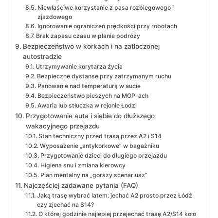
Niewłaściwe korzystanie z pasa rozbiegowego i
zjazdowego
Ignorowanie ograniczeń prędkości przy robotach
Brak zapasu czasu w planie podróży
Bezpieczeństwo w korkach i na zatłoczonej
autostradzie
Utrzymywanie korytarza życia
Bezpieczne dystanse przy zatrzymanym ruchu
Panowanie nad temperaturą w aucie
Bezpieczeństwo pieszych na MOP-ach
Awaria lub stłuczka w rejonie Łodzi
Przygotowanie auta i siebie do dłuższego
wakacyjnego przejazdu
Stan techniczny przed trasą przez A2 i S14
Wyposażenie „antykorkowe” w bagażniku
Przygotowanie dzieci do długiego przejazdu
Higiena snu i zmiana kierowcy
Plan mentalny na „gorszy scenariusz”
Najczęściej zadawane pytania (FAQ)
Jaką trasę wybrać latem: jechać A2 prosto przez Łódź
czy zjechać na S14?
O której godzinie najlepiej przejechać trasę A2/S14 koło