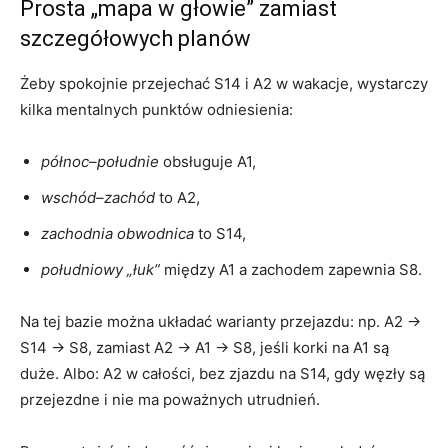
Prosta „mapa w głowie” zamiast
szczegółowych planów
Żeby spokojnie przejechać S14 i A2 w wakacje, wystarczy
kilka mentalnych punktów odniesienia:
północ–południe
obsługuje A1,
wschód–zachód
to A2,
zachodnia obwodnica
to S14,
południowy „łuk”
między A1 a zachodem zapewnia S8.
Na tej bazie można układać warianty przejazdu: np. A2 →
S14 → S8, zamiast A2 → A1 → S8, jeśli korki na A1 są
duże. Albo: A2 w całości, bez zjazdu na S14, gdy węzły są
przejezdne i nie ma poważnych utrudnień.