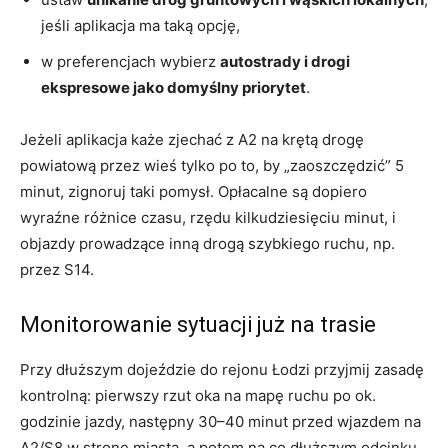
jeśli aplikacja ma taką opcję,
w preferencjach wybierz
autostrady i drogi
ekspresowe jako domyślny priorytet
.
Jeżeli aplikacja każe zjechać z A2 na krętą drogę
powiatową przez wieś tylko po to, by „zaoszczędzić” 5
minut, zignoruj taki pomysł. Opłacalne są dopiero
wyraźne różnice czasu, rzędu kilkudziesięciu minut, i
objazdy prowadzące inną drogą szybkiego ruchu, np.
przez S14.
Monitorowanie sytuacji już na trasie
Przy dłuższym dojeździe do rejonu Łodzi przyjmij zasadę
kontrolną: pierwszy rzut oka na mapę ruchu po ok.
godzinie jazdy, następny 30–40 minut przed wjazdem na
A2/S8 w stronę miasta, a potem na co dłuższym odcinku