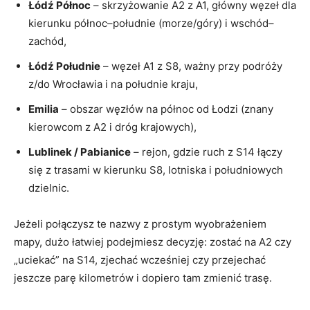
Łódź Północ
– skrzyżowanie A2 z A1, główny węzeł dla
kierunku północ–południe (morze/góry) i wschód–
zachód,
Łódź Południe
– węzeł A1 z S8, ważny przy podróży
z/do Wrocławia i na południe kraju,
Emilia
– obszar węzłów na północ od Łodzi (znany
kierowcom z A2 i dróg krajowych),
Lublinek / Pabianice
– rejon, gdzie ruch z S14 łączy
się z trasami w kierunku S8, lotniska i południowych
dzielnic.
Jeżeli połączysz te nazwy z prostym wyobrażeniem
mapy, dużo łatwiej podejmiesz decyzję: zostać na A2 czy
„uciekać” na S14, zjechać wcześniej czy przejechać
jeszcze parę kilometrów i dopiero tam zmienić trasę.