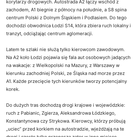
korytarzy drogowych. Autostrada A2 łączy wschód z
zachodem, A1 biegnie z północy na południe, a S8 spina
centrum Polski z Dolnym Śląskiem i Podlasiem. Do tego
dochodzi obwodnica Łodzi S14, która zbiera ruch lokalny i
tranzyt, odciążając centrum aglomeracji.
Latem te szlaki nie służą tylko kierowcom zawodowym.
Na A2 koło Łodzi pojawia się fala aut osobowych jadących
na wakacje: z Wielkopolski na Mazury, z Warszawy w
kierunku zachodniej Polski, ze Śląska nad morze przez
A1. Każde przecięcie tych kierunków tworzy potencjalny
korek.
Do dużych tras dochodzą drogi krajowe i wojewódzkie:
ruch z Pabianic, Zgierza, Aleksandrowa Łódzkiego,
Konstantynowa czy Strykowa. Kierowcy, którzy próbują
„uciec” przed korkiem na autostradzie, wjeżdżają na te
drogi i często tylko przenoszą zator w inne miejsce.