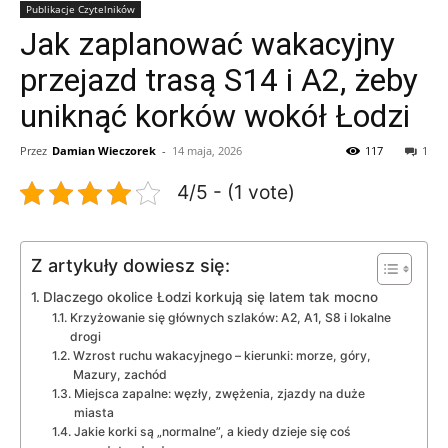
Publikacje Czytelników
Jak zaplanować wakacyjny
przejazd trasą S14 i A2, żeby
uniknąć korków wokół Łodzi
Przez
Damian Wieczorek
-
14 maja, 2026
117
1
4/5 - (1 vote)
Z artykuły dowiesz się:
Dlaczego okolice Łodzi korkują się latem tak mocno
Krzyżowanie się głównych szlaków: A2, A1, S8 i lokalne
drogi
Wzrost ruchu wakacyjnego – kierunki: morze, góry,
Mazury, zachód
Miejsca zapalne: węzły, zwężenia, zjazdy na duże
miasta
Jakie korki są „normalne”, a kiedy dzieje się coś