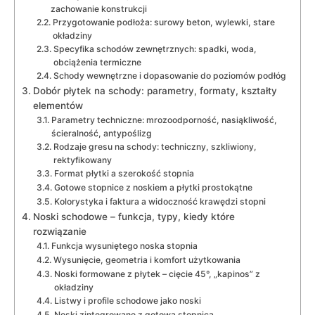
zachowanie konstrukcji
Przygotowanie podłoża: surowy beton, wylewki, stare
okładziny
Specyfika schodów zewnętrznych: spadki, woda,
obciążenia termiczne
Schody wewnętrzne i dopasowanie do poziomów podłóg
Dobór płytek na schody: parametry, formaty, kształty
elementów
Parametry techniczne: mrozoodporność, nasiąkliwość,
ścieralność, antypoślizg
Rodzaje gresu na schody: techniczny, szkliwiony,
rektyfikowany
Format płytki a szerokość stopnia
Gotowe stopnice z noskiem a płytki prostokątne
Kolorystyka i faktura a widoczność krawędzi stopni
Noski schodowe – funkcja, typy, kiedy które
rozwiązanie
Funkcja wysuniętego noska stopnia
Wysunięcie, geometria i komfort użytkowania
Noski formowane z płytek – cięcie 45°, „kapinos” z
okładziny
Listwy i profile schodowe jako noski
Noski zintegrowane z gotową stopnicą