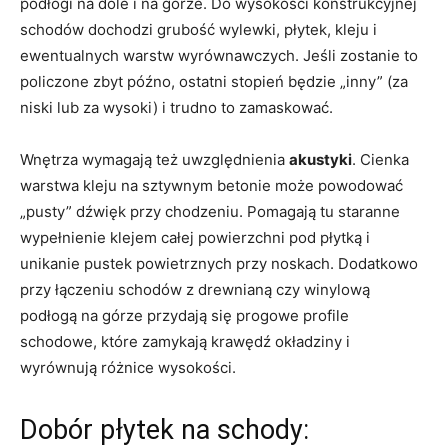
podłogi na dole i na górze. Do wysokości konstrukcyjnej
schodów dochodzi grubość wylewki, płytek, kleju i
ewentualnych warstw wyrównawczych. Jeśli zostanie to
policzone zbyt późno, ostatni stopień będzie „inny” (za
niski lub za wysoki) i trudno to zamaskować.
Wnętrza wymagają też uwzględnienia
akustyki
. Cienka
warstwa kleju na sztywnym betonie może powodować
„pusty” dźwięk przy chodzeniu. Pomagają tu staranne
wypełnienie klejem całej powierzchni pod płytką i
unikanie pustek powietrznych przy noskach. Dodatkowo
przy łączeniu schodów z drewnianą czy winylową
podłogą na górze przydają się progowe profile
schodowe, które zamykają krawędź okładziny i
wyrównują różnice wysokości.
Dobór płytek na schody: