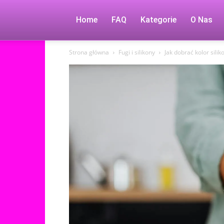
Home
FAQ
Kategorie
O Nas
Strona główna
Fugi i silikony
Jak dobrać kolor silik