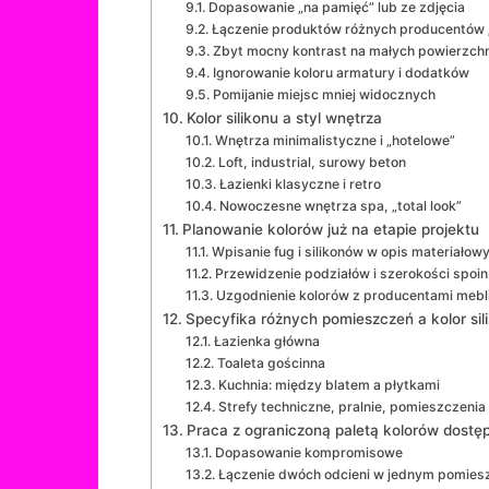
Dopasowanie „na pamięć” lub ze zdjęcia
Łączenie produktów różnych producentów 
Zbyt mocny kontrast na małych powierzch
Ignorowanie koloru armatury i dodatków
Pomijanie miejsc mniej widocznych
Kolor silikonu a styl wnętrza
Wnętrza minimalistyczne i „hotelowe”
Loft, industrial, surowy beton
Łazienki klasyczne i retro
Nowoczesne wnętrza spa, „total look”
Planowanie kolorów już na etapie projektu
Wpisanie fug i silikonów w opis materiałow
Przewidzenie podziałów i szerokości spoin
Uzgodnienie kolorów z producentami mebli
Specyfika różnych pomieszczeń a kolor sil
Łazienka główna
Toaleta gościnna
Kuchnia: między blatem a płytkami
Strefy techniczne, pralnie, pomieszczeni
Praca z ograniczoną paletą kolorów dostę
Dopasowanie kompromisowe
Łączenie dwóch odcieni w jednym pomies