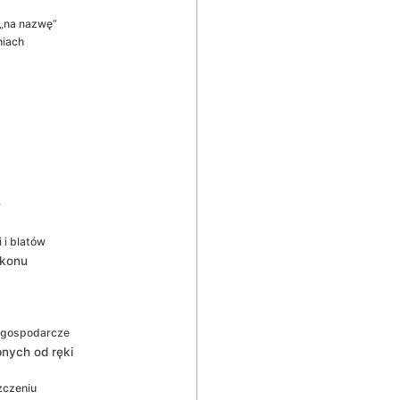
„na nazwę”
niach
y
 i blatów
ikonu
a gospodarcze
pnych od ręki
zczeniu