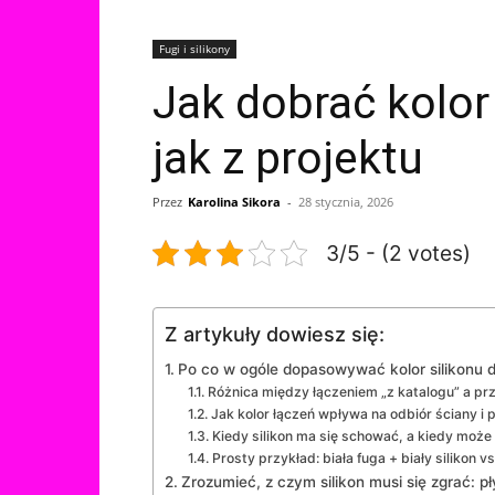
Fugi i silikony
Jak dobrać kolor 
jak z projektu
Przez
Karolina Sikora
-
28 stycznia, 2026
3/5 - (2 votes)
Z artykuły dowiesz się:
Po co w ogóle dopasowywać kolor silikonu d
Różnica między łączeniem „z katalogu” a p
Jak kolor łączeń wpływa na odbiór ściany i 
Kiedy silikon ma się schować, a kiedy moż
Prosty przykład: biała fuga + biały silikon vs
Zrozumieć, z czym silikon musi się zgrać: pły