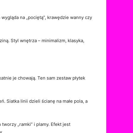
na wygląda na „pociętą”, krawędzie wanny czy
dziną. Styl wnętrza – minimalizm, klasyka,
likatnie je chowają. Ten sam zestaw płytek
 Siatka linii dzieli ścianę na małe pola, a
worzy „ramki” i plamy. Efekt jest
y.