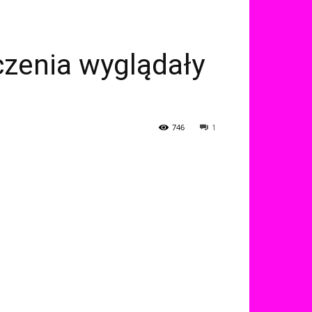
ączenia wyglądały
746
1