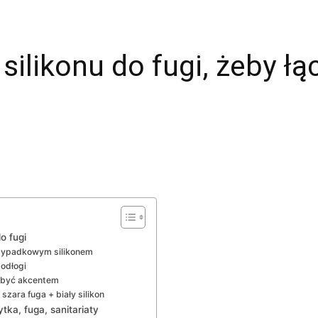
silikonu do fugi, żeby ł
o fugi
rzypadkowym silikonem
podłogi
e być akcentem
 szara fuga + biały silikon
tka, fuga, sanitariaty