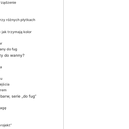
urządzenie
przy różnych płytkach
jak trzymają kolor
or
any do fug
 czy do wanny?
ia
tu
ejścia
orem
arw, serie „do fug”
wagę
rojekt”