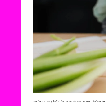
Źródło: Pexels | Autor: Karolina Grabowska www.kaboomp