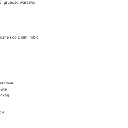
oć, grubość warstwy
zne i co z nimi robić
meratami
owie
cyzją
cie