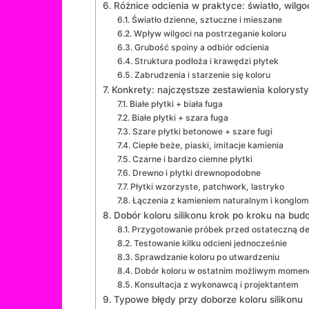
Różnice odcienia w praktyce: światło, wilg
Światło dzienne, sztuczne i mieszane
Wpływ wilgoci na postrzeganie koloru
Grubość spoiny a odbiór odcienia
Struktura podłoża i krawędzi płytek
Zabrudzenia i starzenie się koloru
Konkrety: najczęstsze zestawienia kolorystyc
Białe płytki + biała fuga
Białe płytki + szara fuga
Szare płytki betonowe + szare fugi
Ciepłe beże, piaski, imitacje kamienia
Czarne i bardzo ciemne płytki
Drewno i płytki drewnopodobne
Płytki wzorzyste, patchwork, lastryko
Łączenia z kamieniem naturalnym i konglo
Dobór koloru silikonu krok po kroku na bud
Przygotowanie próbek przed ostateczną de
Testowanie kilku odcieni jednocześnie
Sprawdzanie koloru po utwardzeniu
Dobór koloru w ostatnim możliwym momen
Konsultacja z wykonawcą i projektantem
Typowe błędy przy doborze koloru silikonu