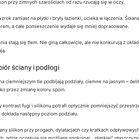
ikon przy zimnych szarościach od razu rzucają się w oczy.
ok zamiast na płytki i bryły łazienki, ucieka w łączenia. Ścia
erem, a całe pomieszczenie wydaje się mniej dopracowane.
enia stają się tłem. Nie giną całkowicie, ale nie konkurują z okła
ją.
iór ściany i podłogi
nie na ciemniejszym tle podbijają podziały, ciemne na jasnym – de
lko przez zmianę koloru spoin.
ntrast fugi i silikonu potrafi optycznie pomniejszyć przestrzeń.
a dokłada następny poziom podziału.
ny silikon przy progach, dylatacjach czy kratkach odpływowych t
, gdzie oczekuje się możliwie spokojnej, „płaskiej” płaszczyzn