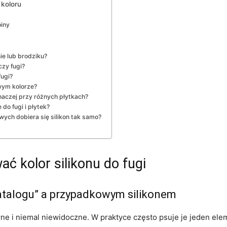
koloru
oiny
ie lub brodziku?
czy fugi?
fugi?
wym kolorze?
naczej przy różnych płytkach?
do fugi i płytek?
ch dobiera się silikon tak samo?
ć kolor silikonu do fugi
atalogu” a przypadkowym silikonem
ne i niemal niewidoczne. W praktyce często psuje je jeden eleme