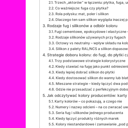
Trzech „aktorów” w łączeniu: płytka, fuga, 
Co ważniejsze: fuga czy płytka?
Rola połysku: mat, poler i silikon
Dlaczego ten sam silikon wygląda inaczej 
Rodzaje fug i silikonów a odbiór koloru
Fugi cementowe, epoksydowe i elastyczne – 
Rodzaje silikonów używanych przy fugach
Octowy vs neutralny – wpływ składu na kol
Silikon z palety RAL/NCS a silikon dopasow
Strategie doboru koloru: do fugi, do płytki
Trzy podstawowe strategie kolorystyczne
Kiedy stawiać na fugę jako punkt odniesien
Kiedy lepiej dobrać silikon do płytki
Kiedy dostosować silikon do wanny lub bla
Mieszane strategie – kiedy łączyć dwa pod
Gdzie nie przesadzać z perfekcyjnym dob
Jak odczytywać kolory producentów: karty b
Karty kolorów – co pokazują, a czego nie
Numery i nazwy odcieni – na co zwracać u
Seria fug i silikonów jednego producenta
Kiedy łączyć produkty różnych marek
Kolory niestandardowe i zamawianie „pod p