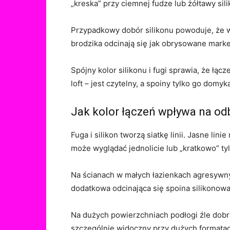
„kreska” przy ciemnej fudze lub żółtawy sil
Przypadkowy dobór silikonu powoduje, że wzr
brodzika odcinają się jak obrysowane mark
Spójny kolor silikonu i fugi sprawia, że łącz
loft – jest czytelny, a spoiny tylko go domyka
Jak kolor łączeń wpływa na odb
Fuga i silikon tworzą siatkę linii. Jasne li
może wyglądać jednolicie lub „kratkowo” ty
Na ścianach w małych łazienkach agresywny ko
dodatkowa odcinająca się spoina silikonow
Na dużych powierzchniach podłogi źle dobra
szczególnie widoczny przy dużych formatach